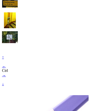
↑
←
Ctrl
→
↓