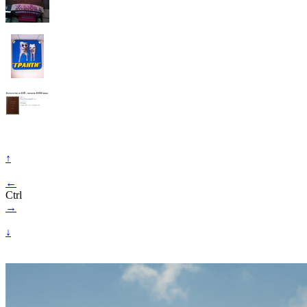
↑
←
Ctrl
→
↓