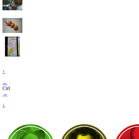
↑
←
Ctrl
→
↓