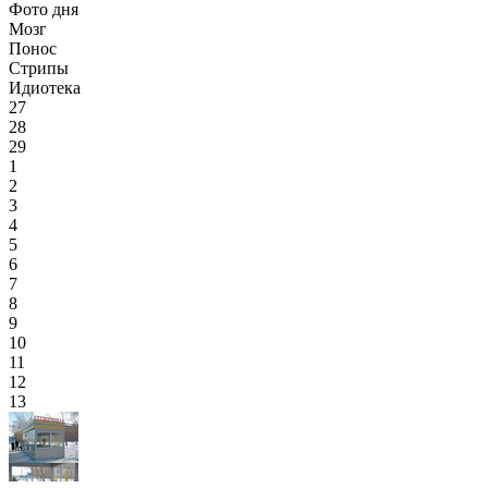
Фото дня
Мозг
Понос
Стрипы
Идиотека
27
28
29
1
2
3
4
5
6
7
8
9
10
11
12
13