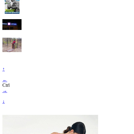
↑
←
Ctrl
→
↓