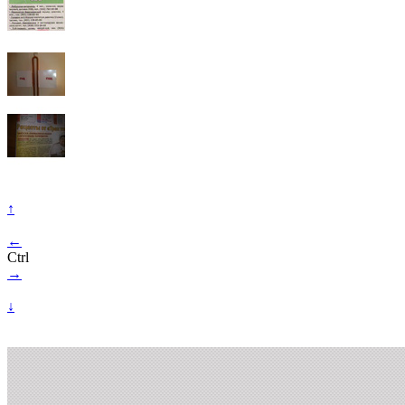
↑
←
Ctrl
→
↓