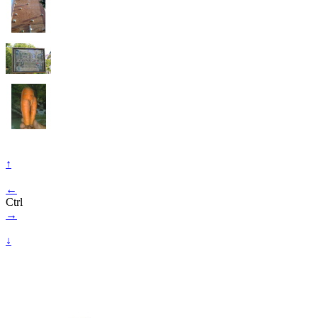
↑
←
Ctrl
→
↓