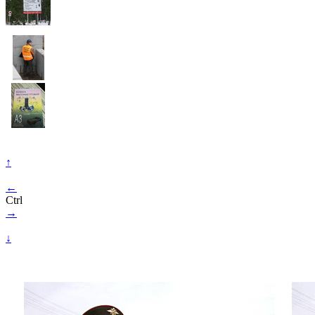
↑
←
Ctrl
→
↓