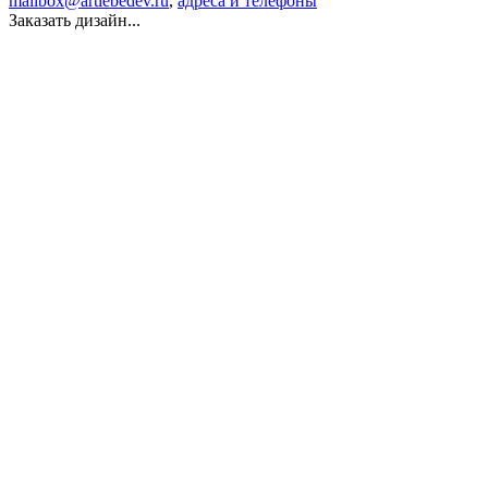
mailbox@artlebedev.ru
,
адреса и телефоны
Заказать дизайн...