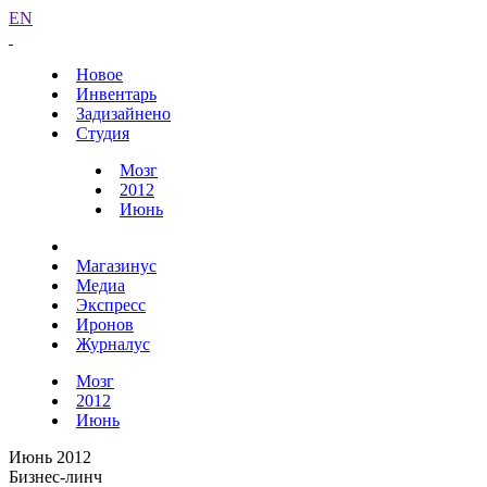
EN
Новое
Инвентарь
Задизайнено
Студия
Мозг
2012
Июнь
Магазинус
Медиа
Экспресс
Иронов
Журналус
Мозг
2012
Июнь
Июнь 2012
Бизнес-линч