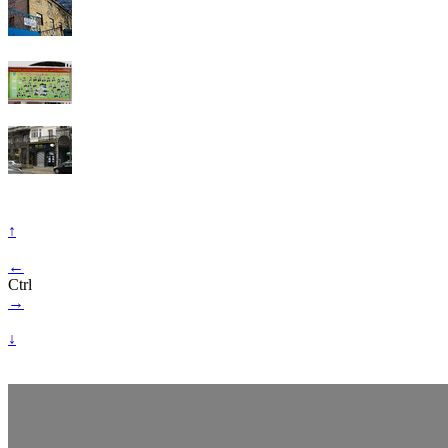
↑
←
Ctrl
→
↓