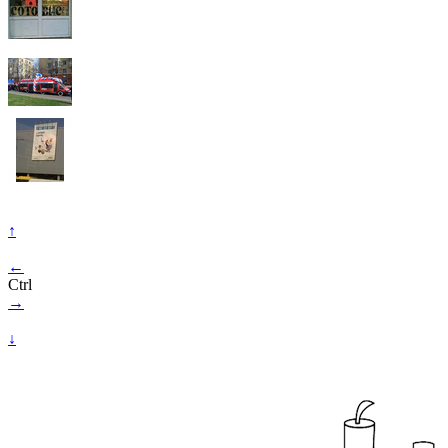
↑
←
Ctrl
→
↓