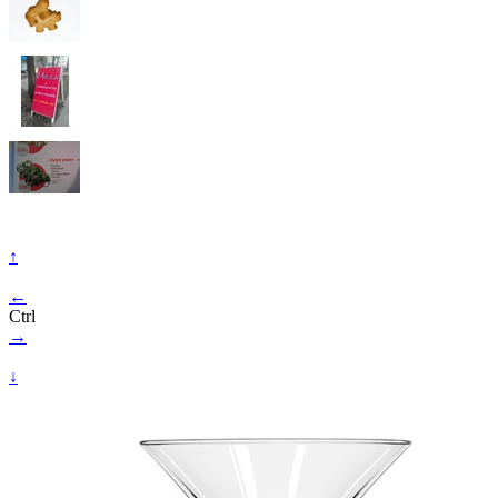
↑
←
Ctrl
→
↓