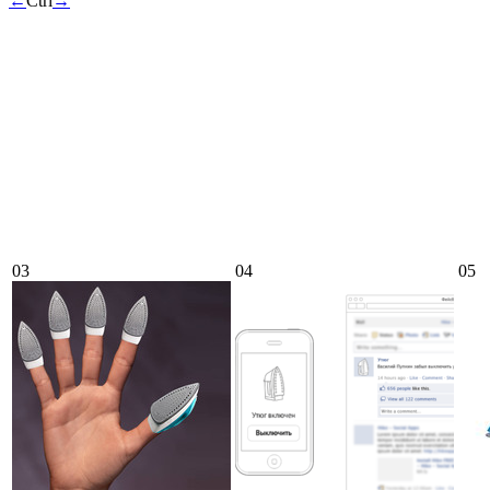
←
Ctrl
→
03
04
05