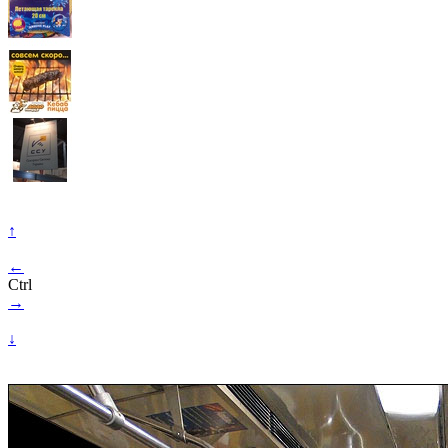
↑
←
Ctrl
→
↓