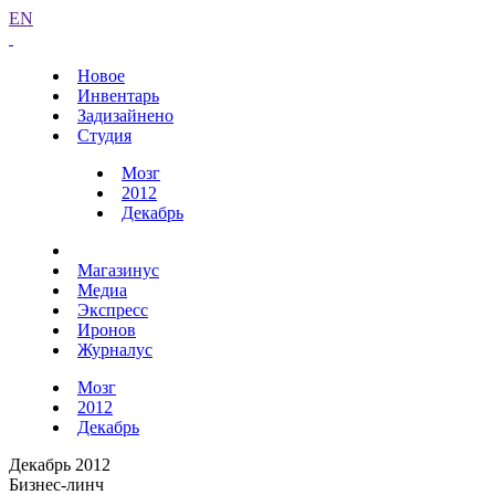
EN
Новое
Инвентарь
Задизайнено
Студия
Мозг
2012
Декабрь
Магазинус
Медиа
Экспресс
Иронов
Журналус
Мозг
2012
Декабрь
Декабрь 2012
Бизнес-линч