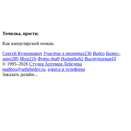
Точилка, прости.
Как канцелярский ножик.
Сергей Кулинкович
Участие в проектах
236
Видео
Бизнес-
линч
289
Мозг
216
Фото дня
9
Награды
62
Выступления
10
© 1995–2026
Студия Артемия Лебедева
mailbox@artlebedev.ru
,
адреса и телефоны
Заказать дизайн...