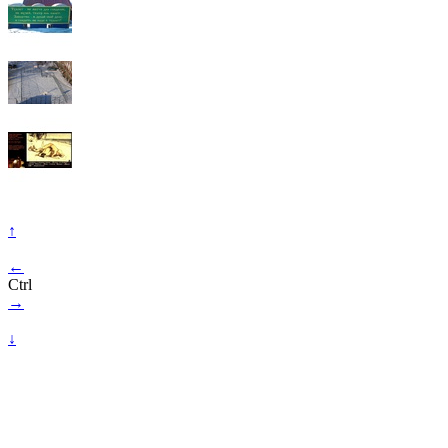
↑
←
Ctrl
→
↓