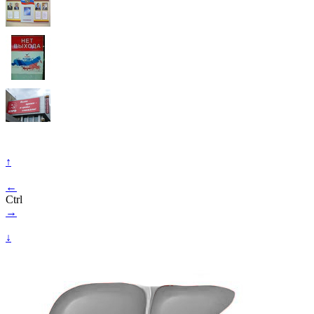
↑
←
Ctrl
→
↓