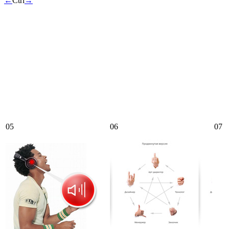
←
Ctrl
→
05
06
07