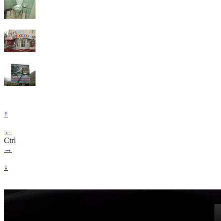
↑
←
Ctrl
→
↓