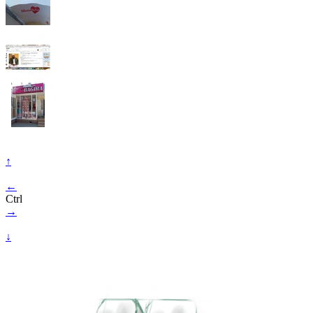
↑
←
Ctrl
→
↓