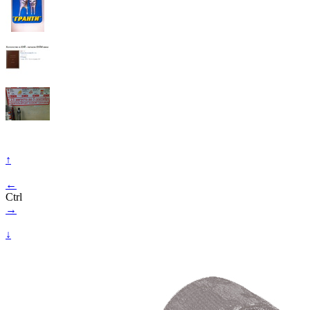
↑
←
Ctrl
→
↓