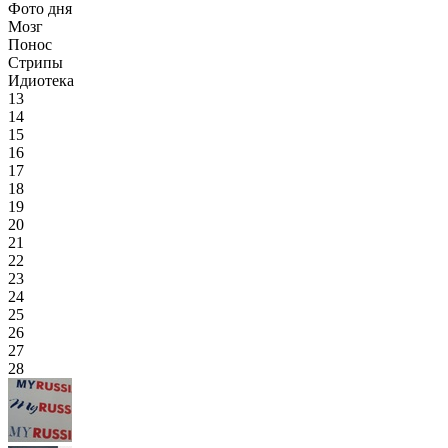
Фото дня
Мозг
Понос
Стрипы
Идиотека
13
14
15
16
17
18
19
20
21
22
23
24
25
26
27
28