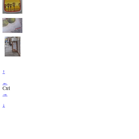
↑
←
Ctrl
→
↓