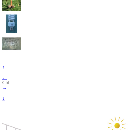
↑
←
Ctrl
→
↓