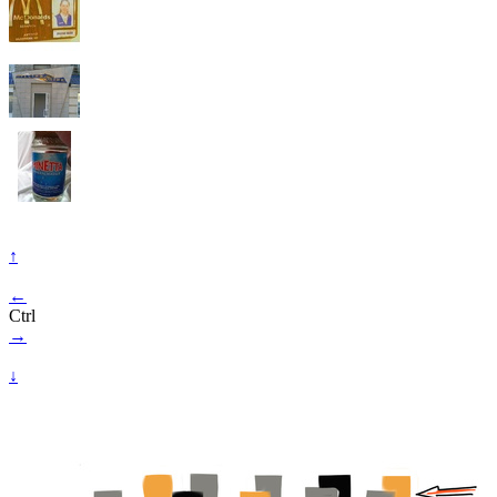
↑
←
Ctrl
→
↓