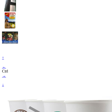
↑
←
Ctrl
→
↓