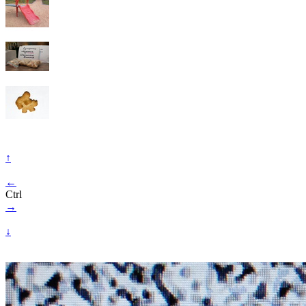
↑
←
Ctrl
→
↓