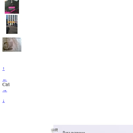
↑
←
Ctrl
→
↓