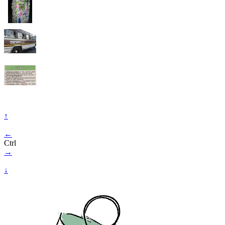
↑
←
Ctrl
→
↓