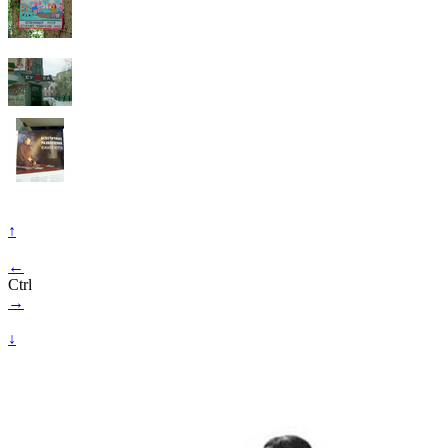
↑
←
Ctrl
→
↓