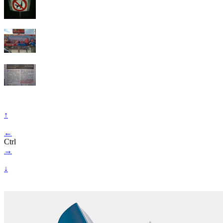
↑
←
Ctrl
→
↓