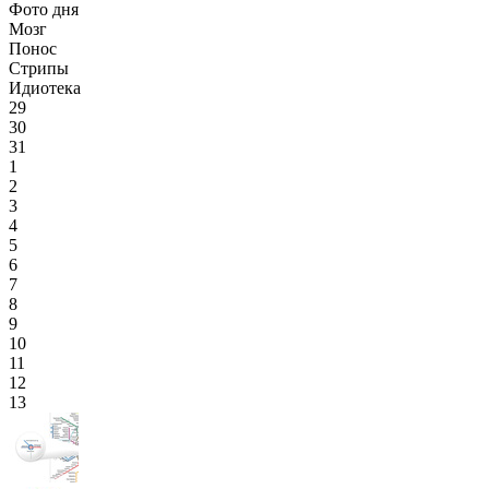
Фото дня
Мозг
Понос
Стрипы
Идиотека
29
30
31
1
2
3
4
5
6
7
8
9
10
11
12
13