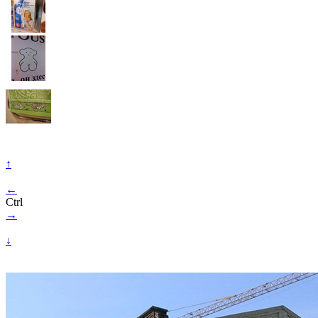
↑
←
Ctrl
→
↓