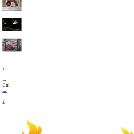
↑
←
Ctrl
→
↓