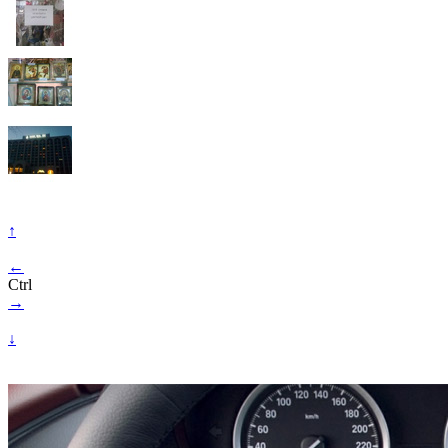
↑
←
Ctrl
→
↓