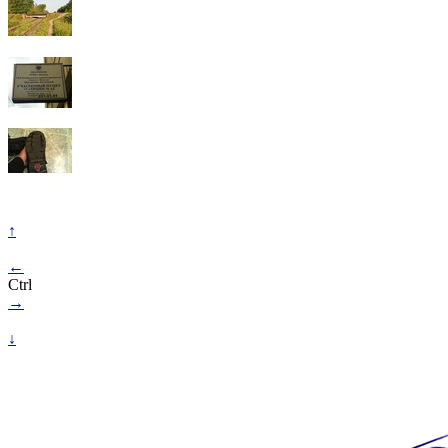
↑
←
Ctrl
→
↓