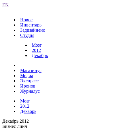
EN
Новое
Инвентарь
Задизайнено
Студия
Мозг
2012
Декабрь
Магазинус
Медиа
Экспресс
Иронов
Журналус
Мозг
2012
Декабрь
Декабрь 2012
Бизнес-линч