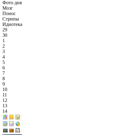
Фото дня
Мозг
Понос
Стрипы
Идиотека
29
30
1
2
3
4
5
6
7
8
9
10
11
12
13
14