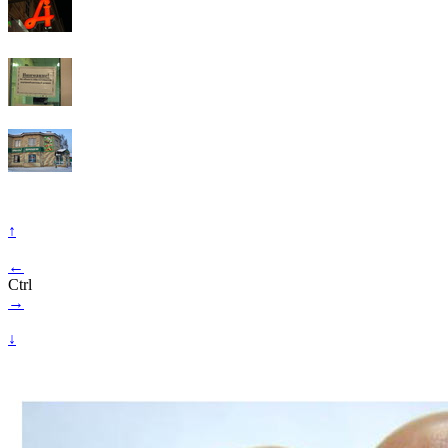
↑
←
Ctrl
→
↓