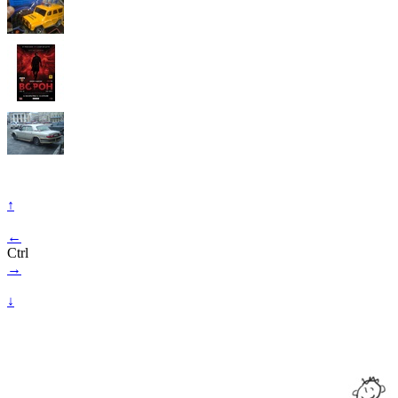
↑
←
Ctrl
→
↓