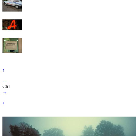
↑
←
Ctrl
→
↓