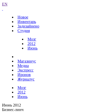
EN
Новое
Инвентарь
Задизайнено
Студия
Мозг
2012
Июнь
Магазинус
Медиа
Экспресс
Иронов
Журналус
Мозг
2012
Июнь
Июнь 2012
Бизнес-линч