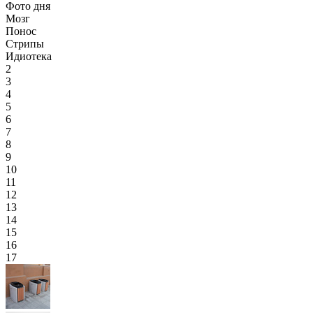
Фото дня
Мозг
Понос
Стрипы
Идиотека
2
3
4
5
6
7
8
9
10
11
12
13
14
15
16
17