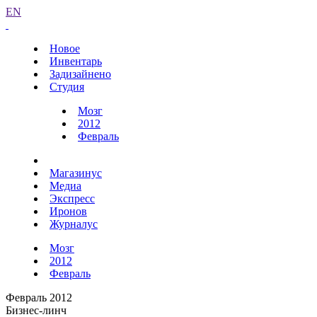
EN
Новое
Инвентарь
Задизайнено
Студия
Мозг
2012
Февраль
Магазинус
Медиа
Экспресс
Иронов
Журналус
Мозг
2012
Февраль
Февраль 2012
Бизнес-линч