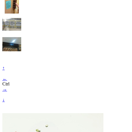
↑
←
Ctrl
→
↓