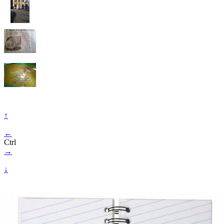
↑
←
Ctrl
→
↓