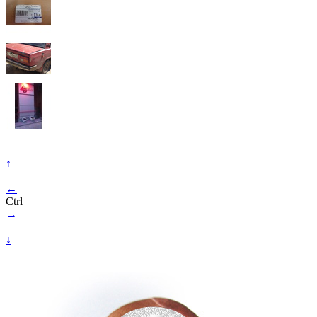
↑
←
Ctrl
→
↓