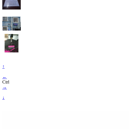
↑
←
Ctrl
→
↓