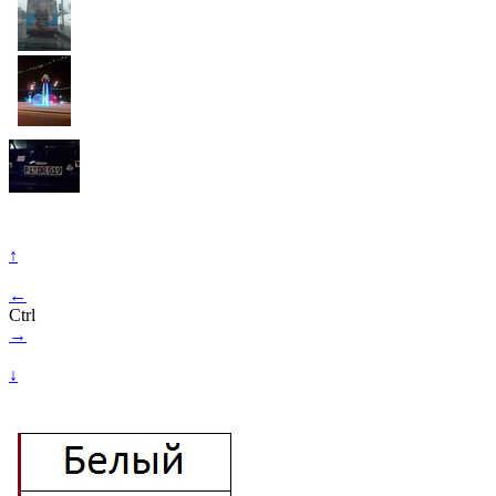
↑
←
Ctrl
→
↓