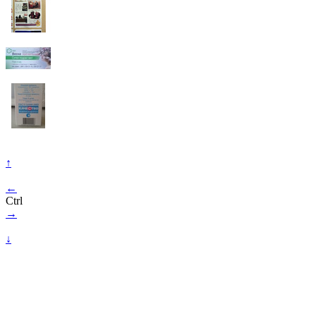
↑
←
Ctrl
→
↓