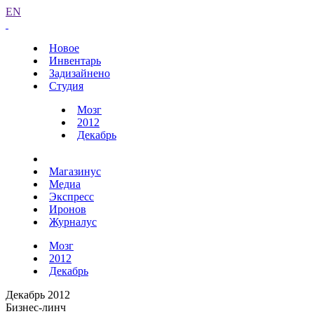
EN
Новое
Инвентарь
Задизайнено
Студия
Мозг
2012
Декабрь
Магазинус
Медиа
Экспресс
Иронов
Журналус
Мозг
2012
Декабрь
Декабрь 2012
Бизнес-линч