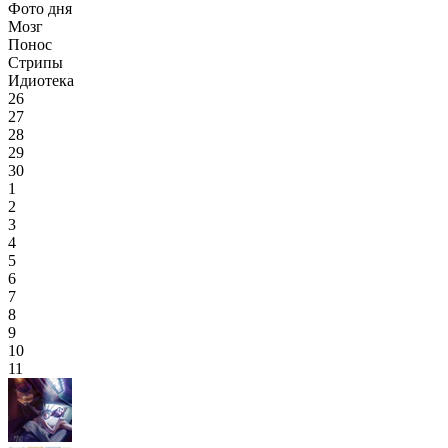
Фото дня
Мозг
Понос
Стрипы
Идиотека
26
27
28
29
30
1
2
3
4
5
6
7
8
9
10
11