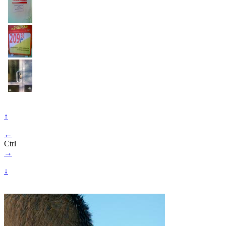
↑
←
Ctrl
→
↓