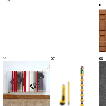
←
Ctrl
→
01
06
07
08