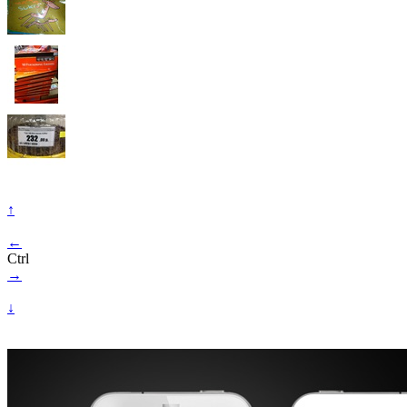
↑
←
Ctrl
→
↓